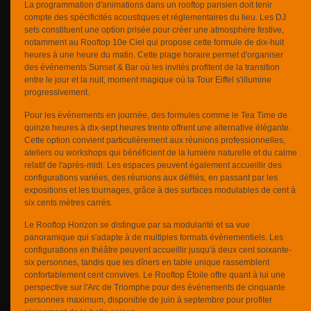
La programmation d'animations dans un rooftop parisien doit tenir
compte des spécificités acoustiques et réglementaires du lieu. Les DJ
sets constituent une option prisée pour créer une atmosphère festive,
notamment au Rooftop 10e Ciel qui propose cette formule de dix-huit
heures à une heure du matin. Cette plage horaire permet d'organiser
des événements Sunset & Bar où les invités profitent de la transition
entre le jour et la nuit, moment magique où la Tour Eiffel s'illumine
progressivement.
Pour les événements en journée, des formules comme le Tea Time de
quinze heures à dix-sept heures trente offrent une alternative élégante.
Cette option convient particulièrement aux réunions professionnelles,
ateliers ou workshops qui bénéficient de la lumière naturelle et du calme
relatif de l'après-midi. Les espaces peuvent également accueillir des
configurations variées, des réunions aux défilés, en passant par les
expositions et les tournages, grâce à des surfaces modulables de cent à
six cents mètres carrés.
Le Rooftop Horizon se distingue par sa modularité et sa vue
panoramique qui s'adapte à de multiples formats événementiels. Les
configurations en théâtre peuvent accueillir jusqu'à deux cent soixante-
six personnes, tandis que les dîners en table unique rassemblent
confortablement cent convives. Le Rooftop Étoile offre quant à lui une
perspective sur l'Arc de Triomphe pour des événements de cinquante
personnes maximum, disponible de juin à septembre pour profiter