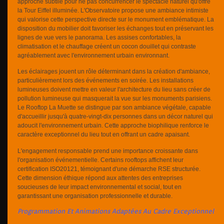
approche subtile pour ne pas concurrencer le spectacle naturel qu'offre
la Tour Eiffel illuminée. L'Observatoire propose une ambiance intimiste
qui valorise cette perspective directe sur le monument emblématique. La
disposition du mobilier doit favoriser les échanges tout en préservant les
lignes de vue vers le panorama. Les assises confortables, la
climatisation et le chauffage créent un cocon douillet qui contraste
agréablement avec l'environnement urbain environnant.
Les éclairages jouent un rôle déterminant dans la création d'ambiance,
particulièrement lors des événements en soirée. Les installations
lumineuses doivent mettre en valeur l'architecture du lieu sans créer de
pollution lumineuse qui masquerait la vue sur les monuments parisiens.
Le Rooftop La Muette se distingue par son ambiance végétale, capable
d'accueillir jusqu'à quatre-vingt-dix personnes dans un décor naturel qui
adoucit l'environnement urbain. Cette approche biophilique renforce le
caractère exceptionnel du lieu tout en offrant un cadre apaisant.
L'engagement responsable prend une importance croissante dans
l'organisation événementielle. Certains rooftops affichent leur
certification ISO20121, témoignant d'une démarche RSE structurée.
Cette dimension éthique répond aux attentes des entreprises
soucieuses de leur impact environnemental et social, tout en
garantissant une organisation professionnelle et durable.
Programmation Et Animations Adaptées Au Cadre Exceptionnel