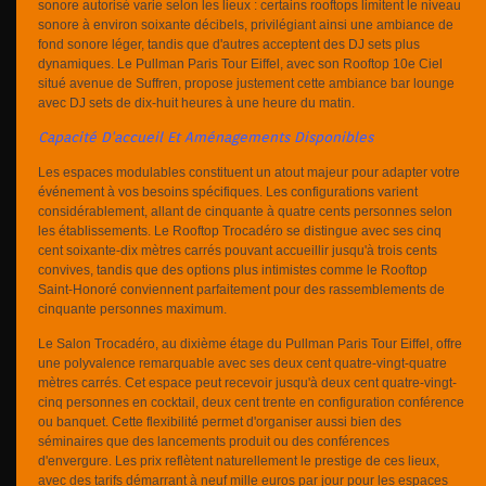
sonore autorisé varie selon les lieux : certains rooftops limitent le niveau
sonore à environ soixante décibels, privilégiant ainsi une ambiance de
fond sonore léger, tandis que d'autres acceptent des DJ sets plus
dynamiques. Le Pullman Paris Tour Eiffel, avec son Rooftop 10e Ciel
situé avenue de Suffren, propose justement cette ambiance bar lounge
avec DJ sets de dix-huit heures à une heure du matin.
Capacité D'accueil Et Aménagements Disponibles
Les espaces modulables constituent un atout majeur pour adapter votre
événement à vos besoins spécifiques. Les configurations varient
considérablement, allant de cinquante à quatre cents personnes selon
les établissements. Le Rooftop Trocadéro se distingue avec ses cinq
cent soixante-dix mètres carrés pouvant accueillir jusqu'à trois cents
convives, tandis que des options plus intimistes comme le Rooftop
Saint-Honoré conviennent parfaitement pour des rassemblements de
cinquante personnes maximum.
Le Salon Trocadéro, au dixième étage du Pullman Paris Tour Eiffel, offre
une polyvalence remarquable avec ses deux cent quatre-vingt-quatre
mètres carrés. Cet espace peut recevoir jusqu'à deux cent quatre-vingt-
cinq personnes en cocktail, deux cent trente en configuration conférence
ou banquet. Cette flexibilité permet d'organiser aussi bien des
séminaires que des lancements produit ou des conférences
d'envergure. Les prix reflètent naturellement le prestige de ces lieux,
avec des tarifs démarrant à neuf mille euros par jour pour les espaces