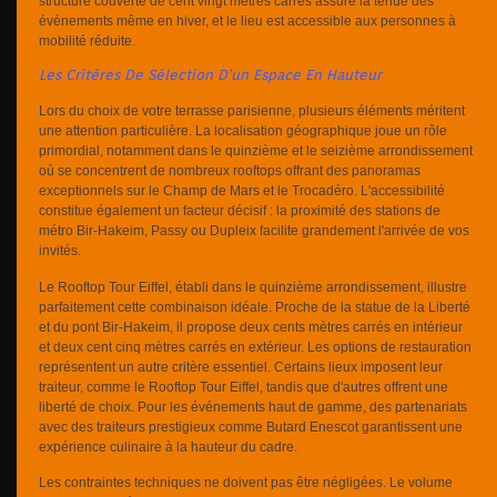
structure couverte de cent vingt mètres carrés assure la tenue des
événements même en hiver, et le lieu est accessible aux personnes à
mobilité réduite.
Les Critères De Sélection D'un Espace En Hauteur
Lors du choix de votre terrasse parisienne, plusieurs éléments méritent
une attention particulière. La localisation géographique joue un rôle
primordial, notamment dans le quinzième et le seizième arrondissement
où se concentrent de nombreux rooftops offrant des panoramas
exceptionnels sur le Champ de Mars et le Trocadéro. L'accessibilité
constitue également un facteur décisif : la proximité des stations de
métro Bir-Hakeim, Passy ou Dupleix facilite grandement l'arrivée de vos
invités.
Le Rooftop Tour Eiffel, établi dans le quinzième arrondissement, illustre
parfaitement cette combinaison idéale. Proche de la statue de la Liberté
et du pont Bir-Hakeim, il propose deux cents mètres carrés en intérieur
et deux cent cinq mètres carrés en extérieur. Les options de restauration
représentent un autre critère essentiel. Certains lieux imposent leur
traiteur, comme le Rooftop Tour Eiffel, tandis que d'autres offrent une
liberté de choix. Pour les événements haut de gamme, des partenariats
avec des traiteurs prestigieux comme Butard Enescot garantissent une
expérience culinaire à la hauteur du cadre.
Les contraintes techniques ne doivent pas être négligées. Le volume