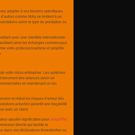
uvez adapter à vos besoins spécifiques.
 d’autres comme Abby se limitent à un
ésentations selon le type de prestation ou
aillant avec une clientèle internationale.
 facilitant ainsi les échanges commerciaux
rise votre professionnalisme et simplifie
s.
 de votre micro-entreprise. Les systèmes
déclenchent des relances selon un
s commerciales en maintenant un ton
sion et réduit les risques d’erreur liés
olutions actuelles garantit une traçabilité
ur avec un client.
simplifier
eur ajoutée significative pour
nexion directe qui facilite la
ur dans vos déclarations trimestrielles ou