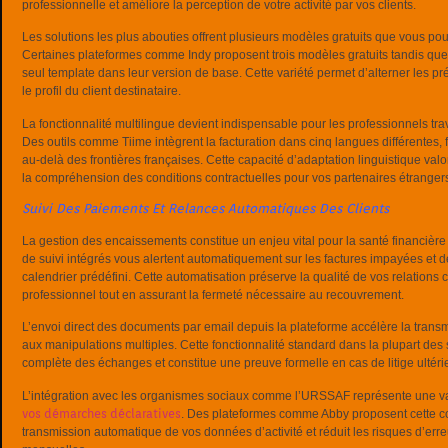
professionnelle et améliore la perception de votre activité par vos clients.
Les solutions les plus abouties offrent plusieurs modèles gratuits que vous po
Certaines plateformes comme Indy proposent trois modèles gratuits tandis que
seul template dans leur version de base. Cette variété permet d’alterner les pr
le profil du client destinataire.
La fonctionnalité multilingue devient indispensable pour les professionnels trav
Des outils comme Tiime intègrent la facturation dans cinq langues différentes,
au-delà des frontières françaises. Cette capacité d’adaptation linguistique valo
la compréhension des conditions contractuelles pour vos partenaires étranger
Suivi Des Paiements Et Relances Automatiques Des Clients
La gestion des encaissements constitue un enjeu vital pour la santé financière
de suivi intégrés vous alertent automatiquement sur les factures impayées et 
calendrier prédéfini. Cette automatisation préserve la qualité de vos relation
professionnel tout en assurant la fermeté nécessaire au recouvrement.
L’envoi direct des documents par email depuis la plateforme accélère la transmis
aux manipulations multiples. Cette fonctionnalité standard dans la plupart des s
complète des échanges et constitue une preuve formelle en cas de litige ultérie
L’intégration avec les organismes sociaux comme l’URSSAF représente une val
vos démarches déclaratives
. Des plateformes comme Abby proposent cette con
transmission automatique de vos données d’activité et réduit les risques d’erre