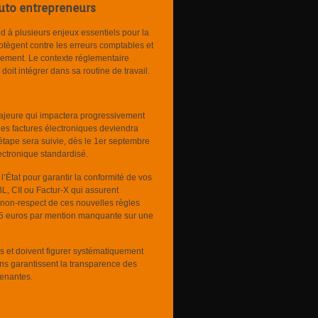
auto entrepreneurs
d à plusieurs enjeux essentiels pour la
rotègent contre les erreurs comptables et
dement. Le contexte réglementaire
it intégrer dans sa routine de travail.
majeure qui impactera progressivement
des factures électroniques deviendra
étape sera suivie, dès le 1er septembre
ectronique standardisé.
’État pour garantir la conformité de vos
, CII ou Factur-X qui assurent
e non-respect de ces nouvelles règles
15 euros par mention manquante sur une
 et doivent figurer systématiquement
ons garantissent la transparence des
renantes.