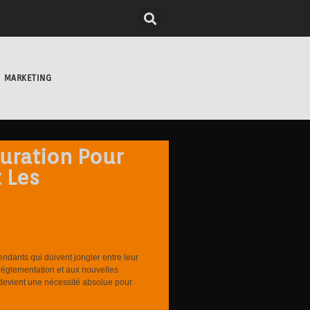
MARKETING
turation Pour
 Les
endants qui doivent jongler entre leur
a réglementation et aux nouvelles
é devient une nécessité absolue pour