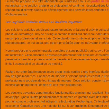
profils de m
Le marché propose une offre abondante qui s’adresse à tous les
recherchant une solution gratuite au professionnel confirmé nécessitant des fo
répond aux différents stades de développement des activités indépendantes et 
d’affaires réalisé.
Les Logiciels Gratuits Versus Les Versions Payantes
Les solutions gratuites séduisent naturellement les créateurs d’activité qui souh
phase de démarrage. Indy se distingue comme le meilleur choix pour débuter a
un compte professionnel sans frais. Cette plateforme combine simplicité d’utili
réglementaires, ce qui en fait une option privilégiée pour les nouveaux indépe
Henrri propose une version gratuite complète et sans publicités qui couvre l
de facturation. Cette absence de messages promotionnels améliore considérabl
préserve le caractère professionnel de l’interface. L’inconvénient majeur rési
limite l’accessibilité en situation de mobilité.
Facture.net offre également un accès gratuit mais souffre d’une interface datée 
aux designs modernes. L’absence de modèles personnalisables constitue une l
professionnels soucieux de leur image de marque. Cette solution convient dava
nécessitant uniquement l’édition de documents standards.
Les versions payantes apportent des fonctionnalités premium qui justifient l’in
développe. Qonto illustre parfaitement cette montée en gamme avec des tarifs
pour un compte professionnel intégrant la facturation électronique. Cette plate
excellente réputation avec une note de 4,8 sur 5 sur Trustpilot, témoignant de la