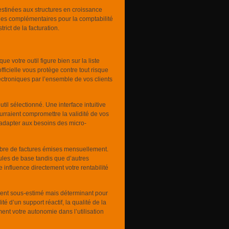
estinées aux structures en croissance
ules complémentaires pour la comptabilité
rict de la facturation.
e votre outil figure bien sur la liste
officielle vous protège contre tout risque
ectroniques par l’ensemble de vos clients
til sélectionné. Une interface intuitive
urraient compromettre la validité de vos
adapter aux besoins des micro-
ombre de factures émises mensuellement.
mules de base tandis que d’autres
re influence directement votre rentabilité
vent sous-estimé mais déterminant pour
é d’un support réactif, la qualité de la
ment votre autonomie dans l’utilisation