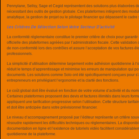
Pennylane, Sellsy, Sage et Cegid représentent des solutions plus élaborées d
nécessitant des outils de gestion globale. Ces plateformes intègrent des mod
analytique, la gestion de projet ou le pilotage financier qui dépassent le cadre st
Les Critères De Sélection Selon Votre Secteur D’activité
La conformité réglementaire constitue le premier critère de choix pour garantir qu
officielle des plateformes agréées par l’administration fiscale. Cette validation 
de non-conformité lors des contrôles et assure l’acceptation de vos factures él
professionnels.
La simplicité d’utilisation détermine largement votre adhésion quotidienne à l’ou
réduit le temps d’apprentissage et minimise les erreurs de manipulation qui po
documents. Les solutions comme Solo ont été spécifiquement conçues pour s’
entrepreneurs en privilégiant l’ergonomie et la clarté des fonctions.
Le coût global doit être évalué en fonction de votre volume d’activité et du n
Certaines plateformes proposent des devis et factures illimités dans leurs for
appliquent une tarification progressive selon l’utilisation. Cette structure tarifai
et doit être anticipée dans votre prévisionnel financier.
Le niveau d’accompagnement proposé par l’éditeur représente un critère sou
résoudre rapidement les difficultés techniques ou réglementaires. La disponibilit
documentation en ligne et l’existence de tutoriels vidéo facilitent considérable
quotidienne de la plateforme.