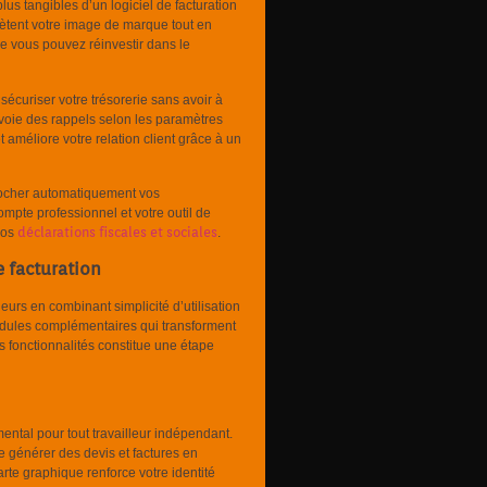
lus tangibles d’un logiciel de facturation
ètent votre image de marque tout en
ue vous pouvez réinvestir dans le
sécuriser votre trésorerie sans avoir à
voie des rappels selon les paramètres
 améliore votre relation client grâce à un
procher automatiquement vos
mpte professionnel et votre outil de
déclarations fiscales et sociales
 vos
.
e facturation
urs en combinant simplicité d’utilisation
modules complémentaires qui transforment
es fonctionnalités constitue une étape
ntal pour tout travailleur indépendant.
e générer des devis et factures en
te graphique renforce votre identité