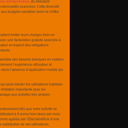
icro-entrepreneurs
, du débutant
nctionnalités avancées. Cette diversité
aux budgets variables selon le chiffre
aitent limiter leurs charges fixes en
vec une facturation gratuite associée à
sation et respect des obligations
ndants.
’ensemble des besoins basiques en matière
ement l’expérience utilisateur et
de dans l’absence d’application mobile qui
qui peut rebuter les utilisateurs habitués
imitation importante pour les
ntage aux activités très simples
vestissement dès que votre activité se
 débutant à 9 euros hors taxes par mois
forme agréée par l’État bénéficie d’une
 satisfaction de ses utilisateurs.