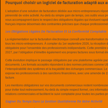
Pourquoi choisir un logiciel de facturation adapté aux 
L’adoption d’une solution de facturation dédiée aux micro-entrepreneurs répon
pérennité de votre activité. Au-delà du simple gain de temps, ces outils vous p
vous accompagnent dans le respect des obligations légales qui évoluent rapi
français impose désormais des contraintes précises que chaque professionnel do
Les Obligations Légales De Facturation Et La Conformité Comptable
La réglementation sur la facturation électronique connaît une transformation 
tous les micro-entrepreneurs. À compter du 1er septembre 2026, la réception 
obligatoire pour l’ensemble des professionnels indépendants. Cette première 
2027, par l’obligation d’émettre également vos propres factures sous format él
Cette évolution implique le passage obligatoire par une plateforme agréée par l
documents. Les formats acceptés répondent à des normes précises comme UBL
l’interopérabilité des systèmes et la traçabilité des échanges commerciaux. L
expose les professionnels à des sanctions financières, avec une amende de 
facture.
Les mentions obligatoires sur vos documents commerciaux restent nombreuses
pour éviter tout redressement. Au-delà du simple respect formel, ces informati
relations commerciales et facilitent le suivi comptable pour toutes les parties p
Gagner Du Temps Dans La Gestion Quotidienne De Votre Activité