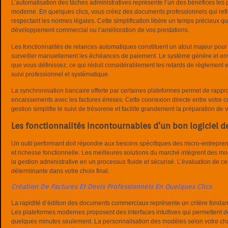
L’automatisation des tâches administratives représente l’un des bénéfices les p
moderne. En quelques clics, vous créez des documents professionnels qui refl
respectant les normes légales. Cette simplification libère un temps précieux q
développement commercial ou l’amélioration de vos prestations.
Les fonctionnalités de relances automatiques constituent un atout majeur pour 
surveiller manuellement les échéances de paiement. Le système génère et en
que vous définissez, ce qui réduit considérablement les retards de règlement et
suivi professionnel et systématique.
La synchronisation bancaire offerte par certaines plateformes permet de rap
encaissements avec les factures émises. Cette connexion directe entre votre co
gestion simplifie le suivi de trésorerie et facilite grandement la préparation de
Les fonctionnalités incontournables d’un bon logiciel d
Un outil performant doit répondre aux besoins spécifiques des micro-entreprene
et richesse fonctionnelle. Les meilleures solutions du marché intègrent des 
la gestion administrative en un processus fluide et sécurisé. L’évaluation de c
déterminante dans votre choix final.
Création De Factures Et Devis Professionnels En Quelques Clics
La rapidité d’édition des documents commerciaux représente un critère fondame
Les plateformes modernes proposent des interfaces intuitives qui permettent d
quelques minutes seulement. La personnalisation des modèles selon votre char