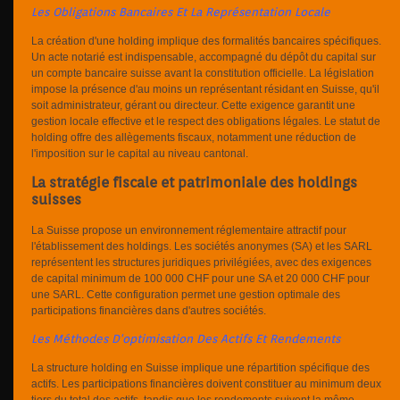
Les Obligations Bancaires Et La Représentation Locale
La création d'une holding implique des formalités bancaires spécifiques.
Un acte notarié est indispensable, accompagné du dépôt du capital sur
un compte bancaire suisse avant la constitution officielle. La législation
impose la présence d'au moins un représentant résidant en Suisse, qu'il
soit administrateur, gérant ou directeur. Cette exigence garantit une
gestion locale effective et le respect des obligations légales. Le statut de
holding offre des allègements fiscaux, notamment une réduction de
l'imposition sur le capital au niveau cantonal.
La stratégie fiscale et patrimoniale des holdings
suisses
La Suisse propose un environnement réglementaire attractif pour
l'établissement des holdings. Les sociétés anonymes (SA) et les SARL
représentent les structures juridiques privilégiées, avec des exigences
de capital minimum de 100 000 CHF pour une SA et 20 000 CHF pour
une SARL. Cette configuration permet une gestion optimale des
participations financières dans d'autres sociétés.
Les Méthodes D'optimisation Des Actifs Et Rendements
La structure holding en Suisse implique une répartition spécifique des
actifs. Les participations financières doivent constituer au minimum deux
tiers du total des actifs, tandis que les rendements suivent la même