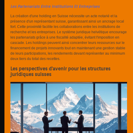
Les Partenariats Entre Institutions Et Entreprises
La création d'une holding en Suisse nécessite un acte notarié et la
présence d'un représentant suisse, garantissant ainsi un ancrage local
fort. Cette proximité facilite les collaborations entre les institutions de
recherche et les entreprises. Le système juridique helvétique encourage
les partenariats grâce à une fiscalité adaptée, évitant l'imposition en
cascade. Les holdings peuvent ainsi concentrer leurs ressources sur le
financement de projets innovants tout en maintenant une gestion stable
de leurs participations, les rendements devant représenter au minimum
deux tiers du total des recettes.
Les perspectives d'avenir pour les structures
juridiques suisses