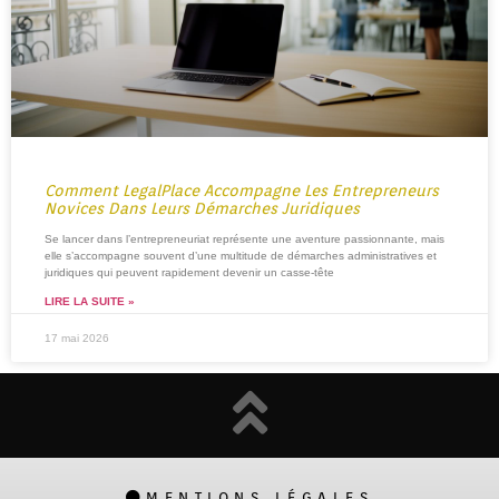
Comment LegalPlace Accompagne Les Entrepreneurs
Novices Dans Leurs Démarches Juridiques
Se lancer dans l’entrepreneuriat représente une aventure passionnante, mais
elle s’accompagne souvent d’une multitude de démarches administratives et
juridiques qui peuvent rapidement devenir un casse-tête
LIRE LA SUITE »
17 mai 2026
MENTIONS LÉGALES